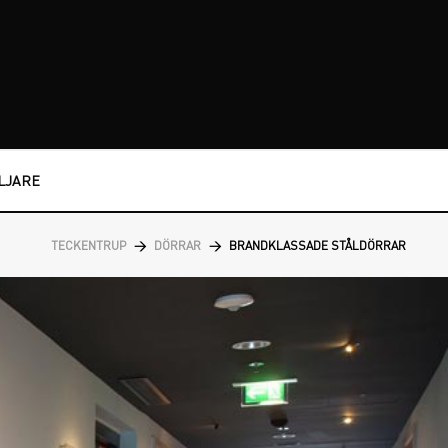
LJARE
TECKENTRUP
>
DÖRRAR
>
BRANDKLASSADE STÅLDÖRRAR