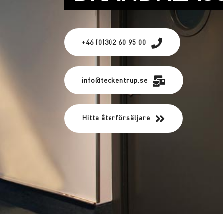
+46 (0)302 60 95 00
info@teckentrup.se
Hitta återförsäljare