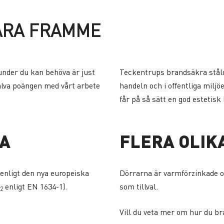
ARA FRAMME
under du kan behöva är just
Teckentrups brandsäkra ståldö
jälva poängen med vårt arbete
handeln och i offentliga miljö
får på så sätt en god estetisk 
DA
FLERA OLIK
enligt den nya europeiska
Dörrarna är varmförzinkade oc
enligt EN 1634-1).
som tillval.
2
Vill du veta mer om hur du bra