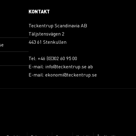
KONTAKT
Teckentrup Scandinavia AB
Täljstensvägen 2
443 61 Stenkullen
se
Tel:
+46 (0)302 60 95 00
E-mail:
info@teckentrup.se
ab
E-mail:
ekonomi@teckentrup.se